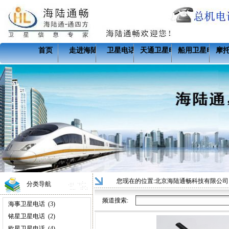
首页
走进海陆
卫星电话
天通卫星电话
船用卫星电话
摩
您现在的位置:
北京海陆通畅科技有限公司
分类导航
频道搜索:
海事卫星电话
(3)
铱星卫星电话
(2)
欧星卫星电话
(4)